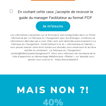
En cochant cette case, j’accepte de recevoir le
guide du manager Facilitateur au format PDF
Les informations recueillies sur ce formulaire sont enregistrées dans un fichier
informatisé par La Fabrique du Changement pour les échanges, invitations et
informations délivrées par e-mail. Elles sont sont destinées exclusivement à La
Fabrique du Changement. Conformément à la loi « informatique et libertés »,
vous pouvez exercer votre droit d’accès aux données vous concernant et les faire
rectifier en contactant : La Fabrique du Changement :
contact@lafabriqueduchangement.fr
. Nous vous informons de l’existence de la
liste d’opposition au démarchage téléphonique « Bloctel », sur laquelle vous
pouvez vous inscrire ici : https://conso.bloctel.fr
MAIS NON ?!
40%