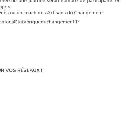
rnée ou une journée selon nombre de participants et
ojets.
énès ou un coach des Artisans du Changement.
ontact@lafabriqueduchangement.fr
UR VOS RÉSEAUX !